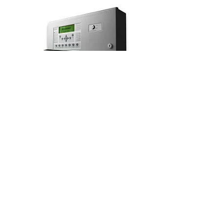
KAPLİN &
YİVLİ
FITTINGSLER