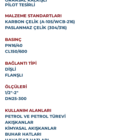
ORANSAL KALKIŞLI
PİLOT TESİRLİ
MALZEME STANDARTLARI
KARBON ÇELİK (A-105/WCB-216)
PASLANMAZ ÇELİK (304/316)
BASINÇ
PN16/40
CL150/600
BAĞLANTI TİPİ
DİŞLİ
FLANŞLI
ÖLÇÜLERİ
1/2"-2"
DN25-300
KULLANIM ALANLARI
PETROL VE PETROL TÜREVİ
AKIŞKANLAR
KİMYASAL AKIŞKANLAR
BUHAR HATLARI