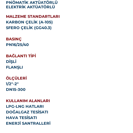
PNÖMATİK AKTÜATÖRLÜ
ELEKTRİK AKTÜATÖRLÜ
MALZEME STANDARTLARI
KARBON ÇELİK (A-105)
SFERO ÇELİK (GG40.3)
BASINÇ
PN16/25/40
BAĞLANTI TİPİ
DİŞLİ
FLANŞLI
ÖLÇÜLERİ
1/2"-2"
DN15-300
KULLANIM ALANLARI
LPG-LNG HATLARI
DOĞALGAZ TESİSATI
HAVA TESİSATI
ENERJİ SANTRALLERİ