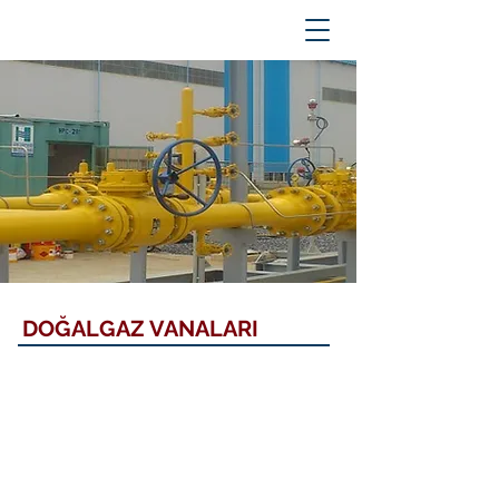
DOĞALGAZ VANALARI
Doğalgaz Küresel Vana
Doğalgaz Küresel Vana
Karbon
Karbon
Çelik
Çelik
Küresel
Küresel
Vana
Vana
A-
A-
105,
105,