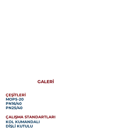
Sfero
Pirinç
Çelik
Doğalgaz
Küresel
Vanası
Vana
PN16,
GG40.3,
Dişli
PN16/25/40,
Dişli
GALERİ
ÇEŞİTLERİ
MOP5-20
PN16/40
PN25/40
ÇALIŞMA STANDARTLARI
KOL KUMANDALI
DİŞLİ KUTULU