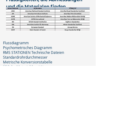
und die Materialen finden.
Flussdiagramm
Psychometrisches Diagramm
RMS STATIONEN Technische Dateien
Standardrohrdurchmesser
Metrische Konversionstabelle
Übliche Materialdensitäten
Auswahlkriterien für industrielle Ventile
Auswahlhilfe für Pneumatische Aktuatorenu
Lbs/sq.in / Kg/cm² Konversionstabelle
ANSI Norm - DIN Norm Konversionstabelle
Abkürzungen für geschweißte und nahtlose Rohre
Druckluftkapazitäten Nach Rohrdurchmesser
Druck-/Temperatur-Tabelle für Sattdampf
ANSI-DIN Maßtabelle für Flansche
Technische Spezifikation für Feuerlöschkasten
+90 232 218 14 25