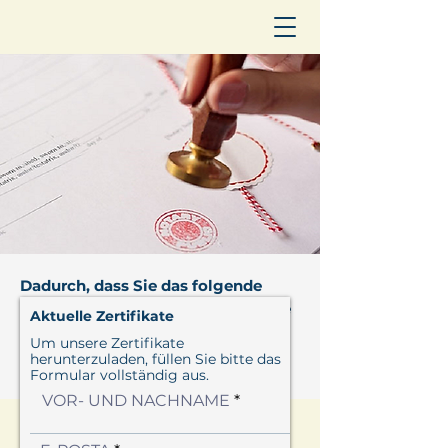
Dadurch, dass Sie das folgende
Formular ausfüllen, können Sie die
Aktuelle Zertifikate
Zertifikate von VALF
EN
und von
Um unsere Zertifikate
den Geschäftspartnern ansehen
herunterzuladen, füllen Sie bitte das
Formular vollständig aus.
und speichern.
VOR- UND NACHNAME